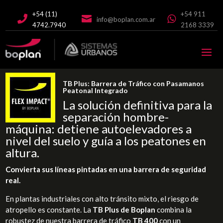
+54 (11)
+54 911



info@boplan.com.ar
4742.7940
2168 3339
TB Plus: Barrera de Tráfico con Pasamanos
Peatonal Integrado
La solución definitiva para la
separación hombre-
máquina: detiene autoelevadores a
nivel del suelo y guía a los peatones en
altura.
Convierta sus líneas pintadas en una barrera de seguridad
real.
En plantas industriales con alto tránsito mixto, el riesgo de
atropello es constante. La
TB Plus de Boplan
combina la
robustez de nuestra barrera de tráfico
TB 400
con un